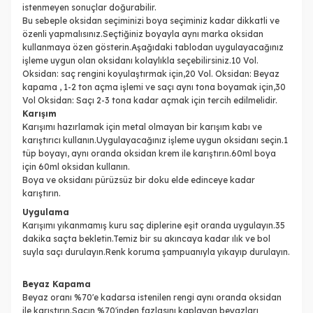
istenmeyen sonuçlar doğurabilir.
Bu sebeple oksidan seçiminizi boya seçiminiz kadar dikkatli ve
özenli yapmalısınız.Seçtiğiniz boyayla aynı marka oksidan
kullanmaya özen gösterin.Aşağıdaki tablodan uygulayacağınız
işleme uygun olan oksidanı kolaylıkla seçebilirsiniz.10 Vol.
Oksidan: saç rengini koyulaştırmak için,20 Vol. Oksidan: Beyaz
kapama , 1-2 ton açma işlemi ve saçı aynı tona boyamak için,30
Vol Oksidan: Saçı 2-3 tona kadar açmak için tercih edilmelidir.
Karışım
Karışımı hazırlamak için metal olmayan bir karışım kabı ve
karıştırıcı kullanın.Uygulayacağınız işleme uygun oksidanı seçin.1
tüp boyayı, aynı oranda oksidan krem ile karıştırın.60ml boya
için 60ml oksidan kullanın.
Boya ve oksidanı pürüzsüz bir doku elde edinceye kadar
karıştırın.
Uygulama
Karışımı yıkanmamış kuru saç diplerine eşit oranda uygulayın.35
dakika saçta bekletin.Temiz bir su akıncaya kadar ılık ve bol
suyla saçı durulayın.Renk koruma şampuanıyla yıkayıp durulayın.
Beyaz Kapama
Beyaz oranı %70'e kadarsa istenilen rengi aynı oranda oksidan
ile karıştırın.Saçın %70'inden fazlasını kaplayan beyazları