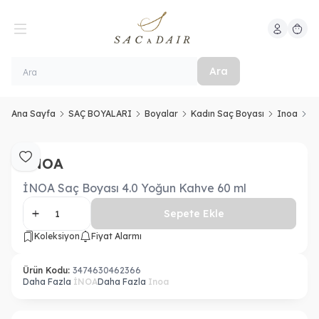
Hesabım
Sepeti
Ara
Ana Sayfa
SAÇ BOYALARI
Boyalar
Kadın Saç Boyası
Inoa
İ
İNOA
Favoriye Ekle
İNOA Saç Boyası 4.0 Yoğun Kahve 60 ml
Sepete Ekle
Koleksiyon
Fiyat Alarmı
Ürün Kodu:
3474630462366
Daha Fazla
İNOA
Daha Fazla
Inoa