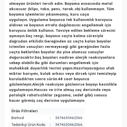
olmayan ürünleri tercih edin. Boyama esnasında metal
aksesuar (klips, toka, pens, tarak..vb) kullanmayın. Tüm
boyama işlemlerini yıkanmamış, kuru saça
uygulayın. Uygulama boyunca tek kullanımlık koruyucu
eldiven ve boyanın etrafa dağılmasını engellemek için
koruyucu önlük kullanın. Tavsiye edilen bekleme süresini
aşmayın.Saç rengi, boyanın saçta kalma süresiyle
doğrudan etkilidir.Gereğinden az saçta kalan boyalar
istenilen sonuçları vermeyeceği gibi gereğinden fazla
saçta bekletilen boyalar da yine olumsuz sonuçlar
doğuracaktır.Saç boyaları nadiren alerjik reaksiyonlara
sebep olabilir.Bu gibi durumları engellemek için
muhakkak duyarlılık testini yapın.Hazırlayacağınız ufak
miktar karışımı, kulak arkası veya dirsek içini temizleyip
kuruladıktan sonra sürün.48 saat boyunca
gözlemleyin.Alerjik reaksiyon gözlenirse boyayı kesinlikle
uygulamayın.Hassas ve irite olmuş saç derisinde veya
patolojik rahatsızlıklar (egzama, sedef gibi) sonucu
hasar görmüş saç derisine uygulamayın.
Ürün Filtreleri
Barkod
:
3474630462366
Tedarikçi Ürün Kodu
:
3474630462366