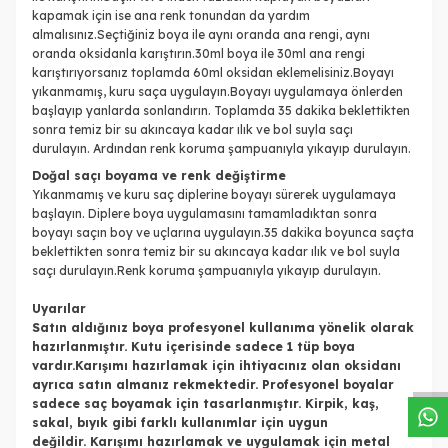
kapamak için ise ana renk tonundan da yardım
almalısınız.Seçtiğiniz boya ile aynı oranda ana rengi, aynı
oranda oksidanla karıştırın.30ml boya ile 30ml ana rengi
karıştırıyorsanız toplamda 60ml oksidan eklemelisiniz.Boyayı
yıkanmamış, kuru saça uygulayın.Boyayı uygulamaya önlerden
başlayıp yanlarda sonlandırın. Toplamda 35 dakika beklettikten
sonra temiz bir su akıncaya kadar ılık ve bol suyla saçı
durulayın. Ardından renk koruma şampuanıyla yıkayıp durulayın.
Doğal saçı boyama ve renk değiştirme
Yıkanmamış ve kuru saç diplerine boyayı sürerek uygulamaya
başlayın. Diplere boya uygulamasını tamamladıktan sonra
boyayı saçın boy ve uçlarına uygulayın.35 dakika boyunca saçta
beklettikten sonra temiz bir su akıncaya kadar ılık ve bol suyla
saçı durulayın.Renk koruma şampuanıyla yıkayıp durulayın.
Uyarılar
W
h
a
s
a
p
p
D
e
s
t
e
H
a
t
t
Satın aldığınız boya profesyonel kullanıma yönelik olarak
hazırlanmıştır. Kutu içerisinde sadece 1 tüp boya
vardır.Karışımı hazırlamak için ihtiyacınız olan oksidanı
ayrıca satın almanız rekmektedir. Profesyonel boyalar
sadece saç boyamak için tasarlanmıştır. Kirpik, kaş,
sakal, bıyık gibi farklı kullanımlar için uygun
değildir. Karışımı hazırlamak ve uygulamak için metal