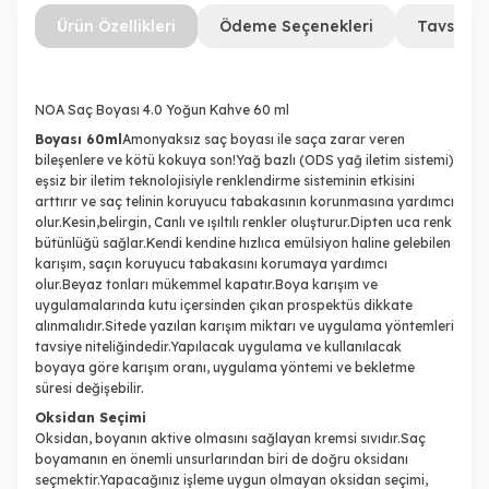
Ürün Özellikleri
Ödeme Seçenekleri
Tavsiye 
NOA Saç Boyası 4.0 Yoğun Kahve 60 ml
Boyası 60ml
Amonyaksız saç boyası ile saça zarar veren
bileşenlere ve kötü kokuya son!Yağ bazlı (ODS yağ iletim sistemi)
eşsiz bir iletim teknolojisiyle renklendirme sisteminin etkisini
arttırır ve saç telinin koruyucu tabakasının korunmasına yardımcı
olur.Kesin,belirgin, Canlı ve ışıltılı renkler oluşturur.Dipten uca renk
bütünlüğü sağlar.Kendi kendine hızlıca emülsiyon haline gelebilen
karışım, saçın koruyucu tabakasını korumaya yardımcı
olur.Beyaz tonları mükemmel kapatır.Boya karışım ve
uygulamalarında kutu içersinden çıkan prospektüs dikkate
alınmalıdır.Sitede yazılan karışım miktarı ve uygulama yöntemleri
tavsiye niteliğindedir.Yapılacak uygulama ve kullanılacak
boyaya göre karışım oranı, uygulama yöntemi ve bekletme
süresi değişebilir.
Oksidan Seçimi
Oksidan, boyanın aktive olmasını sağlayan kremsi sıvıdır.Saç
boyamanın en önemli unsurlarından biri de doğru oksidanı
seçmektir.Yapacağınız işleme uygun olmayan oksidan seçimi,