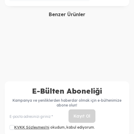
Benzer Ürünler
İNOA
İNOA
İNOA Amonyaksız Saç
İNOA Saç Boyası 1 Siyah
Boyası No 5 Açık Kestane
60 Ml
990,00
TL
990,00
TL
E-Bülten Aboneliği
Kampanya ve yeniliklerden haberdar olmak için e-bültenimize
abone olun!
Kayıt Ol
KVKK Sözleşmesi'ni
okudum, kabul ediyorum.