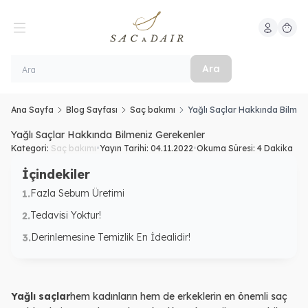
Hesabım
Sepeti
Ara
Ana Sayfa
Blog Sayfası
Saç bakımı
Yağlı Saçlar Hakkında Bilmen
Yağlı Saçlar Hakkında Bilmeniz Gerekenler
Kategori:
Saç bakımı
•
Yayın Tarihi:
04.11.2022
•
Okuma Süresi:
4 Dakika
İçindekiler
Fazla Sebum Üretimi
1.
Tedavisi Yoktur!
2.
Derinlemesine Temizlik En İdealidir!
3.
Yağlı saçlar
hem kadınların hem de erkeklerin en önemli saç