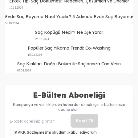
Erkek Tipi Saç Dökülmesi: Nedenleri, Çözümleri ve Öneriler
19.12.2024
Evde Saç Boyama Nasıl Yapılır? 5 Adımda Evde Saç Boyama!
01.10.2024
Saç Köpüğü Nedir? Ne İşe Yarar
23.02.2024
Popüler Saç Yıkama Trendi: Co-Washıng
15.02.2024
Saç Kırıkları: Doğru Bakım ile Saçlarınıza Can Verin
09.02.2024
E-Bülten Aboneliği
Kampanya ve yeniliklerden haberdar olmak için e-bültenimize
abone olun!
Kayıt Ol
KVKK Sözleşmesi'ni
okudum, kabul ediyorum.