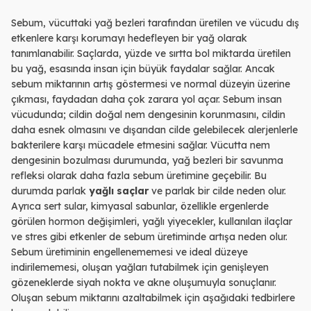
Sebum, vücuttaki yağ bezleri tarafından üretilen ve vücudu dış
etkenlere karşı korumayı hedefleyen bir yağ olarak
tanımlanabilir. Saçlarda, yüzde ve sırtta bol miktarda üretilen
bu yağ, esasında insan için büyük faydalar sağlar. Ancak
sebum miktarının artış göstermesi ve normal düzeyin üzerine
çıkması, faydadan daha çok zarara yol açar. Sebum insan
vücudunda; cildin doğal nem dengesinin korunmasını, cildin
daha esnek olmasını ve dışarıdan cilde gelebilecek alerjenlerle
bakterilere karşı mücadele etmesini sağlar. Vücutta nem
dengesinin bozulması durumunda, yağ bezleri bir savunma
refleksi olarak daha fazla sebum üretimine geçebilir. Bu
durumda parlak
yağlı saçlar
ve parlak bir cilde neden olur.
Ayrıca sert sular, kimyasal sabunlar, özellikle ergenlerde
görülen hormon değişimleri, yağlı yiyecekler, kullanılan ilaçlar
ve stres gibi etkenler de sebum üretiminde artışa neden olur.
Sebum üretiminin engellenememesi ve ideal düzeye
indirilememesi, oluşan yağları tutabilmek için genişleyen
gözeneklerde siyah nokta ve akne oluşumuyla sonuçlanır.
Oluşan sebum miktarını azaltabilmek için aşağıdaki tedbirlere