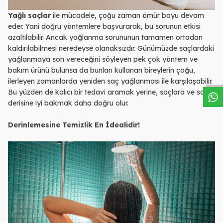
Yağlı saçlar
ile mücadele, çoğu zaman ömür boyu devam
eder. Yani doğru yöntemlere başvurarak, bu sorunun etkisi
azaltılabilir. Ancak yağlanma sorununun tamamen ortadan
kaldırılabilmesi neredeyse olanaksızdır. Günümüzde saçlardaki
W
h
a
s
a
p
p
D
e
s
t
e
H
a
t
t
yağlanmaya son vereceğini söyleyen pek çok yöntem ve
bakım ürünü bulunsa da bunları kullanan bireylerin çoğu,
ilerleyen zamanlarda yeniden saç yağlanması ile karşılaşabilir.
Bu yüzden de kalıcı bir tedavi aramak yerine, saçlara ve saç
derisine iyi bakmak daha doğru olur.
Derinlemesine Temizlik En İdealidir!