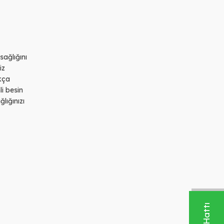
ağlığını
iz
ukça
li besin
lığınızı