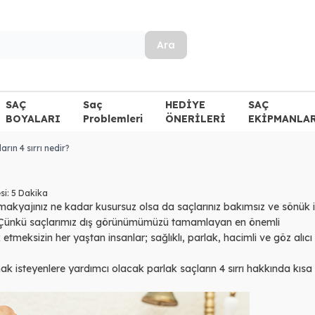
Ara
SAÇ
Saç
HEDİYE
SAÇ
BOYALARI
Problemleri
ÖNERİLERİ
EKİPMANLA
arın 4 sırrı nedir?
si:
5 Dakika
makyajınız ne kadar kusursuz olsa da saçlarınız bakımsız ve sönük 
iz. Çünkü saçlarımız dış görünümümüzü tamamlayan en önemli
etmeksizin her yaştan insanlar; sağlıklı, parlak, hacimli ve göz alıcı
k isteyenlere yardımcı olacak parlak saçların 4 sırrı hakkında kısa i