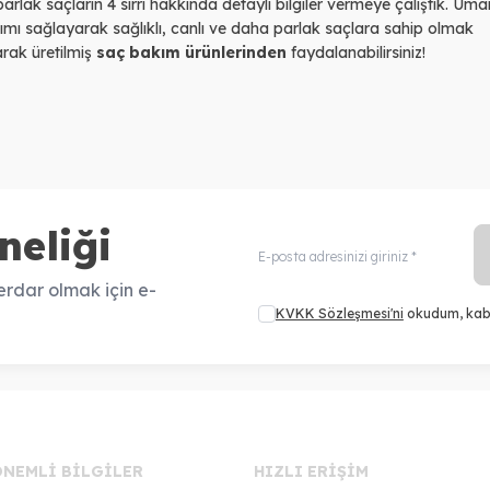
rlak saçların 4 sırrı hakkında detaylı bilgiler vermeye çalıştık. Uma
kımı sağlayarak sağlıklı, canlı ve daha parlak saçlara sahip olmak
arak üretilmiş
saç bakım ürünlerinden
faydalanabilirsiniz!
neliği
rdar olmak için e-
KVKK Sözleşmesi'ni
okudum, kab
ÖNEMLI BILGILER
HIZLI ERIŞIM