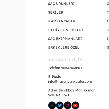
SAÇ ÜRÜNLERİ
G
SERİLER
T
KAMPANYALAR
Ü
HEDİYE ÖNERİLERİ
S
SAÇ EKİPMANLARI
İ
ERKEKLERE ÖZEL
G
ADRES & İLETİŞİM
Telefon
905326388111
E-Posta
info@hasancankuafor.com
Adres
Şenlikköy Mah. Orman
Sok. NO:15/1