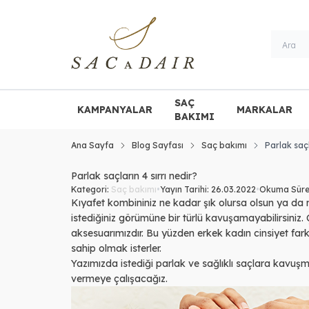
SAÇ
KAMPANYALAR
MARKALAR
BAKIMI
Ana Sayfa
Blog Sayfası
Saç bakımı
Parlak saçl
Parlak saçların 4 sırrı nedir?
Kategori:
Saç bakımı
•
Yayın Tarihi:
26.03.2022
•
Okuma Süre
Kıyafet kombininiz ne kadar şık olursa olsun ya da 
istediğiniz görümüne bir türlü kavuşamayabilirsin
aksesuarımızdır. Bu yüzden erkek kadın cinsiyet fark 
sahip olmak isterler.
Yazımızda istediği parlak ve sağlıklı saçlara kavuşma
vermeye çalışacağız.