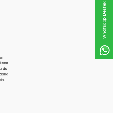
Whatsapp Destek Hattı
ri
sınız.
ha da
 daha
in.