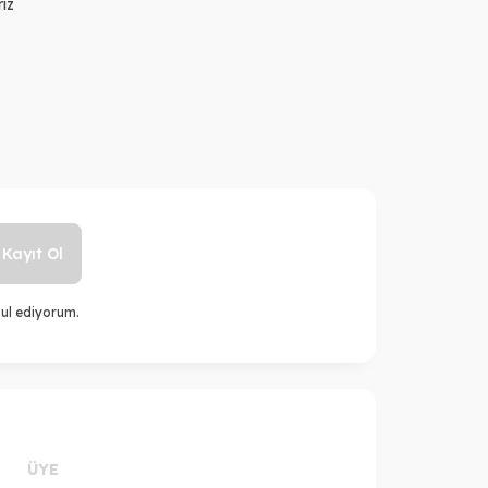
rız
Kayıt Ol
ul ediyorum.
ÜYE