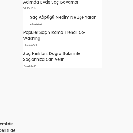
Adımda Evde Saç Boyama!
01.10.2024
Saç Köpüğü Nedir? Ne İşe Yarar
23.02.2024
Popüler Saç Yıkama Trendi: Co-
Washıng
15.02.2024
Saç Kırıkları: Doğru Bakım ile
Saçlarınıza Can Verin
09.02.2024
mlidir.
derisi de