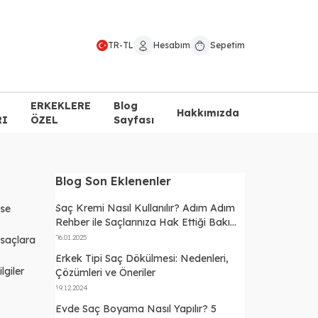
TR
-
TL
Hesabım
Sepetim
ERKEKLERE
Blog
Hakkımızda
RI
ÖZEL
Sayfası
Blog Son Eklenenler
Saç Kremi Nasıl Kullanılır? Adım Adım
ise
Rehber ile Saçlarınıza Hak Ettiği Bakımı
Verin
06.01.2025
 saçlara
Erkek Tipi Saç Dökülmesi: Nedenleri,
lgiler
Çözümleri ve Öneriler
19.12.2024
Evde Saç Boyama Nasıl Yapılır? 5