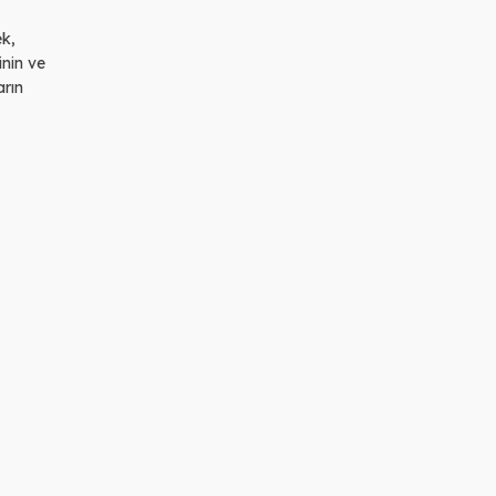
ek,
inin ve
arın