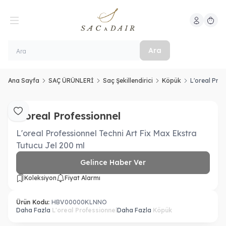
Hesabım
Sepeti
Ara
Ana Sayfa
SAÇ ÜRÜNLERİ
Saç Şekillendirici
Köpük
L'oreal Prof
L'oreal Professionnel
Favoriye Ekle
L'oreal Professionnel Techni Art Fix Max Ekstra
Tutucu Jel 200 ml
Gelince Haber Ver
Koleksiyon
Fiyat Alarmı
Ürün Kodu:
HBV00000KLNNO
Daha Fazla
L'oreal Professionnel
Daha Fazla
Köpük