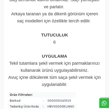
ve parlatır.
Arkaya taranan ya da dikenli görünüm içeren
saç modelleri için özellikle tercih edilir.
TUTUCULUK
6
UYGULAMA
Tekil tutamlara şekil vermek için parmaklarınızı
kullanarak ürünü uygulayabilirsiniz.
Avuç içine dökülerek tüm saça şekil vermek için
W
h
a
s
a
p
p
D
e
s
t
e
H
a
t
t
uygulanabilir.
Ürün Filtreleri
Barkod
:
0000030165519
Tedarikçi Ürün Kodu
:
HBV00000KLNNO