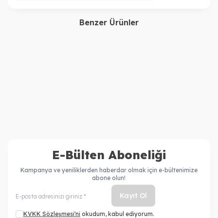
Benzer Ürünler
Tigi
Wella Professionals
Bed Head Queen For A
Eimi Super Set Strong
Day Fön Öncesi
Finishing Sonlandırma Saç
Hacimlendirici Sprey 311ml
Spreyi 500 ml
2.000,00
TL
2.000,00
TL
E-Bülten Aboneliği
Kampanya ve yeniliklerden haberdar olmak için e-bültenimize
abone olun!
Kayıt Ol
KVKK Sözleşmesi'ni
okudum, kabul ediyorum.