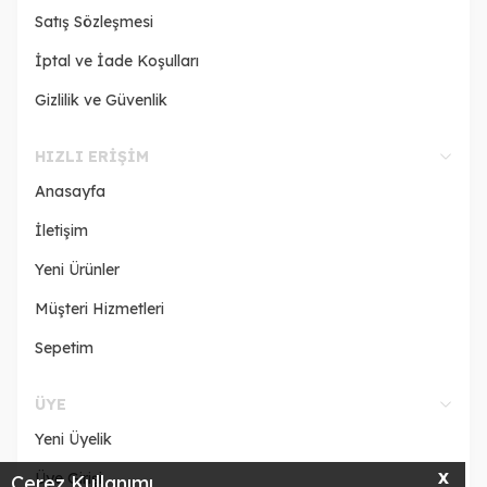
Satış Sözleşmesi
İptal ve İade Koşulları
Gizlilik ve Güvenlik
HIZLI ERIŞIM
Anasayfa
İletişim
Yeni Ürünler
Müşteri Hizmetleri
Sepetim
ÜYE
Yeni Üyelik
Üye Girişi
X
Çerez Kullanımı