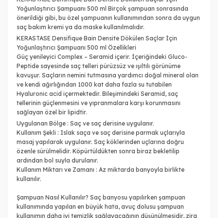
Yoğunlaştırıcı Şampuanı 500 ml Birçok şampuan sonrasında
önerildiği gibi, bu özel şampuanın kullanımından sonra da uygun
saç bakım kremi ya da maske kullanılmalıdır.
KERASTASE Densifique Bain Densite Dökülen Saçlar İçin
Yoğunlaştırıcı Şampuanı 500 ml Özellikleri
Güç yenileyici Complex – Seramid içerir. İçeriğindeki Gluco-
Peptide sayesinde saç telleri pürüzsüz ve ışıltılı görünüme
kavuşur. Saçların nemini tutmasına yardımcı doğal mineral olan
ve kendi ağırlığından 1000 kat daha fazla su tutabilen
Hyaluronic acid içermektedir. Bileşimindeki Seramid, saç
tellerinin güçlenmesini ve yıpranmalara karşı korunmasını
sağlayan özel bir lipidtir.
Uygulanan Bölge : Saç ve saç derisine uygulanır.
Kullanım Şekli : Islak saça ve saç derisine parmak uçlarıyla
masaj yapılarak uygulanır. Saç köklerinden uçlarına doğru
özenle sürülmelidir. Köpürtüldükten sonra biraz bekletilip
ardından bol suyla durulanır.
Kullanım Miktarı ve Zamanı : Az miktarda banyoyla birlikte
kullanılır.
Şampuan Nasıl Kullanılır? Saç banyosu yapılırken şampuan
kullanımında yapılan en büyük hata, avuç dolusu şampuan
kullanımın daha iyi temizlik sağlayacağının düşünülmesidir, zira