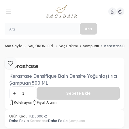
Hesabım
Sepeti
Ara
Ana Sayfa
SAÇ ÜRÜNLERİ
Saç Bakımı
Şampuan
Kerastase Den
Kerastase
Favoriye Ekle
Kerastase Densifique Bain Densite Yoğunlaştırıcı
Şampuan 500 ML
Sepete Ekle
Koleksiyon
Fiyat Alarmı
Ürün Kodu:
KD5000-2
Daha Fazla
Kerastase
Daha Fazla
Şampuan