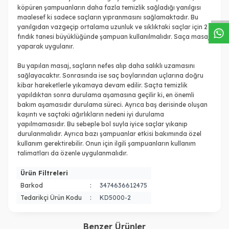
W
h
a
s
a
p
p
D
e
s
t
e
H
a
t
t
köpüren şampuanların daha fazla temizlik sağladığı yanılgısı
maalesef ki sadece saçların yıpranmasını sağlamaktadır. Bu
yanılgıdan vazgeçip ortalama uzunluk ve sıklıktaki saçlar için 2
fındık tanesi büyüklüğünde şampuan kullanılmalıdır. Saça masaj
yaparak uygulanır.
Bu yapılan masaj, saçların nefes alıp daha salıklı uzamasını
sağlayacaktır. Sonrasında ise saç boylarından uçlarına doğru
kibar hareketlerle yıkamaya devam edilir. Saçta temizlik
yapıldıktan sonra durulama aşamasına geçilir ki, en önemli
bakım aşamasıdır durulama süreci. Ayrıca baş derisinde oluşan
kaşıntı ve saçtaki ağırlıkların nedeni iyi durulama
yapılmamasıdır. Bu sebeple bol suyla iyice saçlar yıkanıp
durulanmalıdır. Ayrıca bazı şampuanlar etkisi bakımında özel
kullanım gerektirebilir. Onun için ilgili şampuanların kullanım
talimatları da özenle uygulanmalıdır.
Ürün Filtreleri
Barkod
:
3474636612475
Tedarikçi Ürün Kodu
:
KD5000-2
Benzer Ürünler