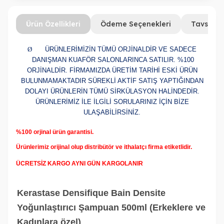
Ürün Özellikleri
Ödeme Seçenekleri
Tavsiye 
Ø
ÜRÜNLERİMİZİN TÜMÜ ORJİNALDİR VE SADECE
DANIŞMAN KUAFÖR SALONLARINCA SATILIR. %100
ORJİNALDİR. FİRMAMIZDA ÜRETİM TARİHİ ESKİ ÜRÜN
BULUNMAMAKTADIR SÜREKLİ AKTİF SATIŞ YAPTIĞINDAN
DOLAYI ÜRÜNLERİN TÜMÜ SİRKÜLASYON HALİNDEDİR.
ÜRÜNLERİMİZ İLE İLGİLİ SORULARINIZ İÇİN BİZE
ULAŞABİLİRSİNİZ.
%100 orjinal ürün garantisi.
Ürünlerimiz orijinal olup distribütör ve ithalatçı firma etiketlidir.
ÜCRETSİZ KARGO AYNI GÜN KARGOLANIR
Kerastase Densifique Bain Densite
Yoğunlaştırıcı Şampuan 500ml (Erkeklere ve
Kadınlara özel)