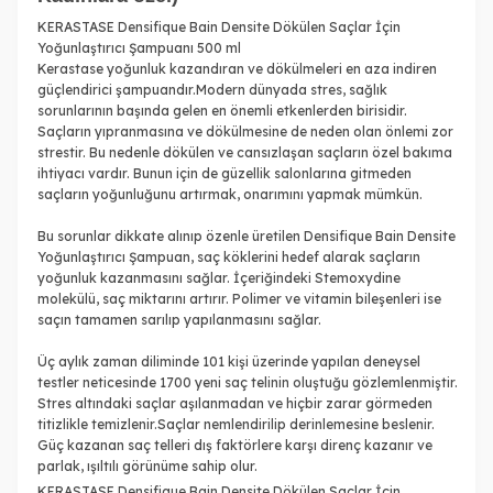
KERASTASE Densifique Bain Densite Dökülen Saçlar İçin
Yoğunlaştırıcı Şampuanı 500 ml
Kerastase yoğunluk kazandıran ve dökülmeleri en aza indiren
güçlendirici şampuandır.Modern dünyada stres, sağlık
sorunlarının başında gelen en önemli etkenlerden birisidir.
Saçların yıpranmasına ve dökülmesine de neden olan önlemi zor
strestir. Bu nedenle dökülen ve cansızlaşan saçların özel bakıma
ihtiyacı vardır. Bunun için de güzellik salonlarına gitmeden
saçların yoğunluğunu artırmak, onarımını yapmak mümkün.
Bu sorunlar dikkate alınıp özenle üretilen Densifique Bain Densite
Yoğunlaştırıcı Şampuan, saç köklerini hedef alarak saçların
yoğunluk kazanmasını sağlar. İçeriğindeki Stemoxydine
molekülü, saç miktarını artırır. Polimer ve vitamin bileşenleri ise
saçın tamamen sarılıp yapılanmasını sağlar.
Üç aylık zaman diliminde 101 kişi üzerinde yapılan deneysel
testler neticesinde 1700 yeni saç telinin oluştuğu gözlemlenmiştir.
Stres altındaki saçlar aşılanmadan ve hiçbir zarar görmeden
titizlikle temizlenir.Saçlar nemlendirilip derinlemesine beslenir.
Güç kazanan saç telleri dış faktörlere karşı direnç kazanır ve
parlak, ışıltılı görünüme sahip olur.
KERASTASE Densifique Bain Densite Dökülen Saçlar İçin