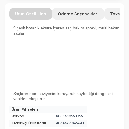
Ürün Özellikleri
Ödeme Seçenekleri
Tavsiye 
9 çeşit botanik ekstre içeren saç bakım spreyi, multi bakım
sağlar
Saçların nem seviyesini koruyarak kaybettiği dengesini
yeniden oluşturur
Ürün Filtreleri
Barkod
:
8005610591759.
Tedarikçi Ürün Kodu
:
4064666045641