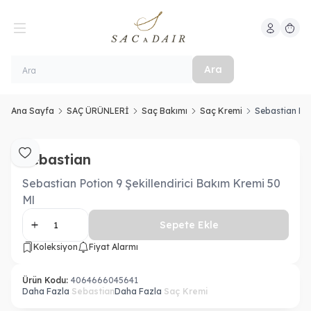
Hesabım
Sepeti
Ara
Ana Sayfa
SAÇ ÜRÜNLERİ
Saç Bakımı
Saç Kremi
Sebastian Pot
Sebastian
Favoriye Ekle
Sebastian Potion 9 Şekillendirici Bakım Kremi 50
Ml
Sepete Ekle
Koleksiyon
Fiyat Alarmı
Ürün Kodu:
4064666045641
Daha Fazla
Sebastian
Daha Fazla
Saç Kremi