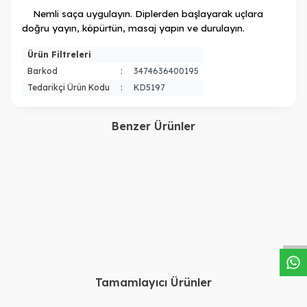
Nemli saça uygulayın. Diplerden başlayarak uçlara
doğru yayın, köpürtün, masaj yapın ve durulayın.
Ürün Filtreleri
Barkod
:
3474636400195
Tedarikçi Ürün Kodu
:
KD5197
Benzer Ürünler
L'oreal Professionnel
Olaplex
Loreal Professionnel
NO 4C CLARİFYİNG
Absolut Repair Şampuan
SHAMPOO 250ML
W
h
a
s
a
p
p
D
e
s
t
e
H
a
t
t
Refilli 1000 ml
4.500,00
TL
2.700,00
TL
Tamamlayıcı Ürünler
ükendi
Tükendi