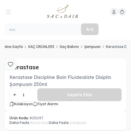
Hesabım
Sepeti
Ara
Ana Sayfa
SAÇ ÜRÜNLERİ
Saç Bakımı
Şampuan
Kerastase Disc
Kerastase
Favoriye Ekle
Kerastase Discipline Bain Fluidealiste Disiplin
Şampuanı 250ml
Sepete Ekle
Koleksiyon
Fiyat Alarmı
Ürün Kodu:
KD5197
Daha Fazla
Kerastase
Daha Fazla
Şampuan