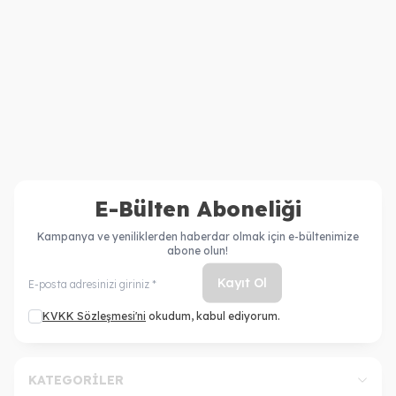
Kerastase
Kerastase
Kerastase Discipline
Kerastase Discipline
Keratine Thermique
Fluidissime Koruyucu
3.140,00
TL
3.140,00
TL
Keratinli Yumuşatıcı Krem
Parlaklık Spreyi 150 ml
2.270,00
TL
2.550,00
TL
E-Bülten Aboneliği
Kampanya ve yeniliklerden haberdar olmak için e-bültenimize
abone olun!
Kayıt Ol
KVKK Sözleşmesi'ni
okudum, kabul ediyorum.
KATEGORILER