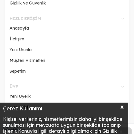
Gizlilik ve Güvenlik
HIZLI ERIŞIM
Anasayfa
İletişim
Yeni Ürünler
Müşteri Hizmetleri
Sepetim
ÜYE
Yeni Üyelik
Üye Girişi
X
Çerez Kullanımı
Kişisel verileriniz, hizmetlerimizin daha iyi bir şekilde
ADRES & İLETİŞİM
sunulması için mevzuata uygun bir şekilde toplanıp
2.710,00
TL
işlenir. Konuyla ilgili detaylı bilgi almak için Gizlilik
Sepete