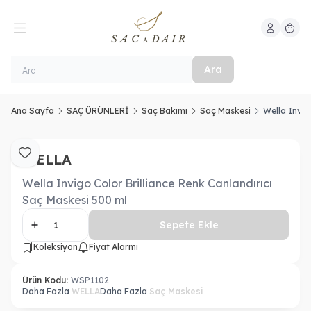
Hesabım
Sepeti
Ara
Ana Sayfa
SAÇ ÜRÜNLERİ
Saç Bakımı
Saç Maskesi
Wella Invig
WELLA
Favoriye Ekle
Wella Invigo Color Brilliance Renk Canlandırıcı
Saç Maskesi 500 ml
Sepete Ekle
Koleksiyon
Fiyat Alarmı
Ürün Kodu:
WSP1102
Daha Fazla
WELLA
Daha Fazla
Saç Maskesi