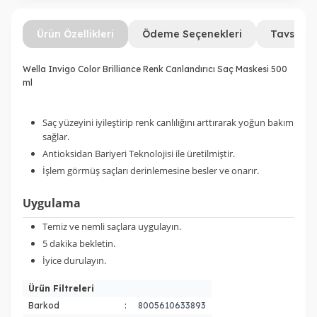
Ürün Özellikleri
Ödeme Seçenekleri
Tavsiye 
Wella Invigo Color Brilliance Renk Canlandırıcı Saç Maskesi 500
ml
Saç yüzeyini iyileştirip renk canlılığını arttırarak yoğun bakım
sağlar.
Antioksidan Bariyeri Teknolojisi ile üretilmiştir.
İşlem görmüş saçları derinlemesine besler ve onarır.
Uygulama
Temiz ve nemli saçlara uygulayın.
5 dakika bekletin.
İyice durulayın.
Ürün Filtreleri
Barkod
:
8005610633893