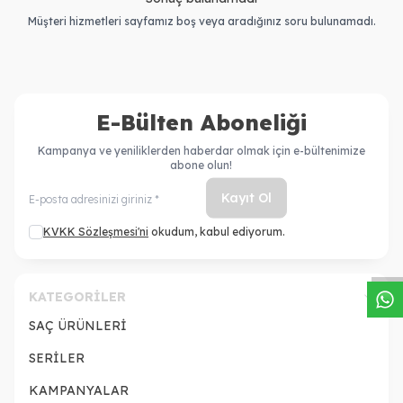
Müşteri hizmetleri sayfamız boş veya aradığınız soru bulunamadı.
E-Bülten Aboneliği
Kampanya ve yeniliklerden haberdar olmak için e-bültenimize
abone olun!
Kayıt Ol
W
h
a
s
a
p
p
D
e
s
t
e
H
a
t
t
KVKK Sözleşmesi'ni
okudum, kabul ediyorum.
KATEGORILER
SAÇ ÜRÜNLERİ
SERİLER
KAMPANYALAR