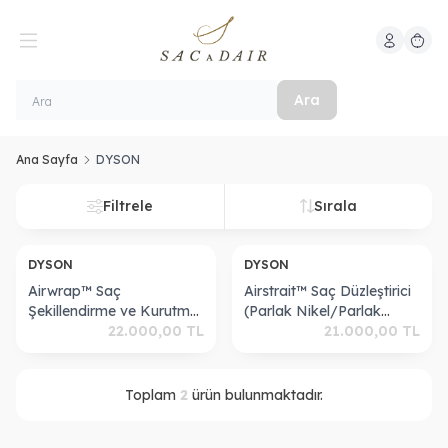
Hesabım
Sepeti
Ara
Ana Sayfa
DYSON
Filtrele
Sırala
ükendi
Tükendi
DYSON
DYSON
Airwrap™ Saç
Airstrait™ Saç Düzleştirici
Şekillendirme ve Kurutma
(Parlak Nikel/Parlak
Seti (Parlak nikel ve
22.000,00
TL
Bakır)
21.000,00
TL
parlak bakır)
Toplam
2
ürün bulunmaktadır.