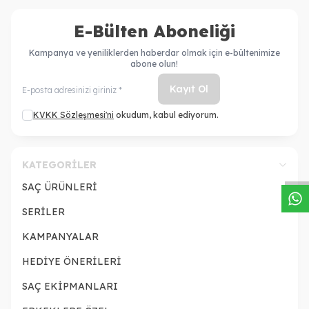
E-Bülten Aboneliği
Kampanya ve yeniliklerden haberdar olmak için e-bültenimize
abone olun!
Kayıt Ol
KVKK Sözleşmesi'ni
okudum, kabul ediyorum.
W
h
a
s
a
p
p
D
e
s
t
e
H
a
t
t
KATEGORILER
SAÇ ÜRÜNLERİ
SERİLER
KAMPANYALAR
HEDİYE ÖNERİLERİ
SAÇ EKİPMANLARI