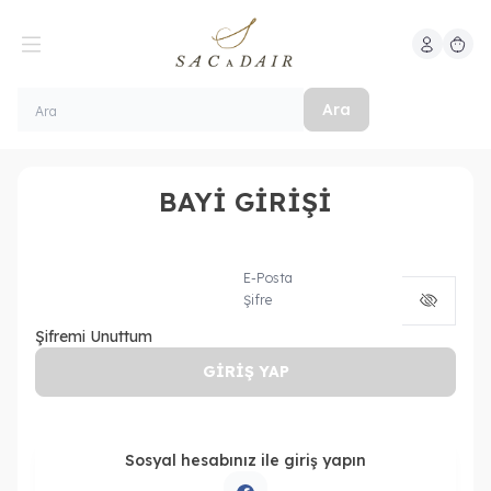
Hesabım
Sepeti
Ara
BAYİ GİRİŞİ
E-Posta
Şifre
Şifremi Unuttum
GİRİŞ YAP
Sosyal hesabınız ile giriş yapın