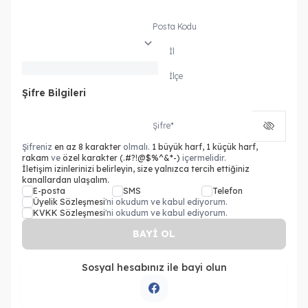
Posta Kodu
İl
İlçe
Şifre Bilgileri
Şifre
*
Şifreniz
en az 8 karakter
olmalı.
1 büyük harf, 1 küçük harf,
rakam
ve
özel karakter (.#?!@$%^&*-)
içermelidir.
İletişim izinlerinizi belirleyin, size yalnızca tercih ettiğiniz
kanallardan ulaşalım.
E-posta
SMS
Telefon
Üyelik Sözleşmesi
'ni okudum ve kabul ediyorum.
KVKK Sözleşmesi
'ni okudum ve kabul ediyorum.
BAYİ OL
Sosyal hesabınız ile bayi olun