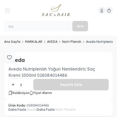
Hesabım
Sepeti
Ara
Ana Sayfa
MARKALAR
AVEDA
Nutri Plenish
Aveda Nutriplenish
Aveda
Favoriye Ekle
Aveda Nutriplenish Yoğun Nemlendiric Saç
Kremi 1000ml 018084014486
Sepete Ekle
Koleksiyon
Fiyat Alarmı
Ürün Kodu:
018084014486
Daha Fazla
Aveda
Daha Fazla
Nutri Plenish