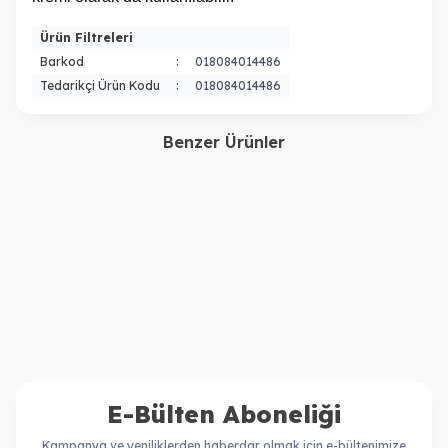
Ürün Filtreleri
Barkod
:
018084014486
Tedarikçi Ürün Kodu
:
018084014486
Benzer Ürünler
Aveda
Kerastase
Aveda Nutriplenish
Kerastase Nutritive
Nemlendirici Gece Serumu
Nutritive Masquintense
2.500,00
TL
3.740,00
TL
100ml 018084047071
Derin Besleme Sağlayan
1.999,00
TL
2.606,00
TL
Saç Maskesi 200 Ml 200 Ml
E-Bülten Aboneliği
Kampanya ve yeniliklerden haberdar olmak için e-bültenimize