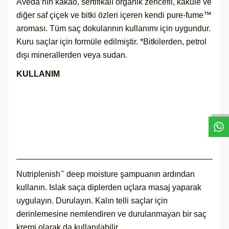
Aveda’nın kakao, sertifikalı organik zencefil, kakule ve
diğer saf çiçek ve bitki özleri içeren kendi pure-fume™
aroması. Tüm saç dokularının kullanımı için uygundur.
Kuru saçlar için formüle edilmiştir. *Bitkilerden, petrol
dışı minerallerden veya sudan.
KULLANIM
W
h
a
s
a
p
p
D
e
s
t
e
H
a
t
t
Nutriplenish
deep moisture şampuanın ardından
™
kullanın. Islak saça diplerden uçlara masaj yaparak
uygulayın. Durulayın. Kalın telli saçlar için
derinlemesine nemlendiren ve durulanmayan bir saç
kremi olarak da kullanılabilir.