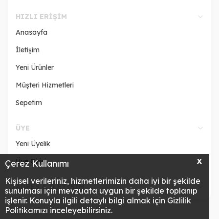
HIZLI ERIŞIM
Anasayfa
İletişim
Yeni Ürünler
Müşteri Hizmetleri
Sepetim
ÜYE
Yeni Üyelik
Üye Girişi
X
Çerez Kullanımı
Kişisel verileriniz, hizmetlerimizin daha iyi bir şekilde
ADRES & İLETİŞİM
sunulması için mevzuata uygun bir şekilde toplanıp
işlenir. Konuyla ilgili detaylı bilgi almak için Gizlilik
Politikamızı inceleyebilirsiniz.