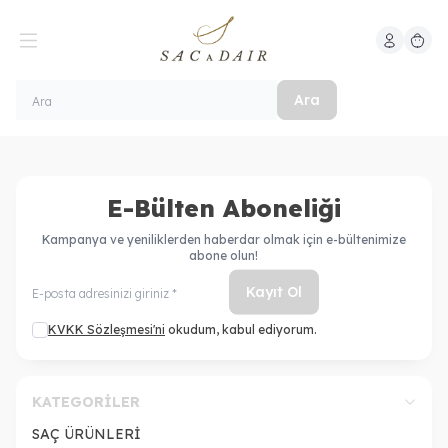
Hesabım
Sepeti
Ara
E-Bülten Aboneliği
Kampanya ve yeniliklerden haberdar olmak için e-bültenimize
abone olun!
Kayıt Ol
KVKK Sözleşmesi'ni
okudum, kabul ediyorum.
KATEGORILER
SAÇ ÜRÜNLERİ