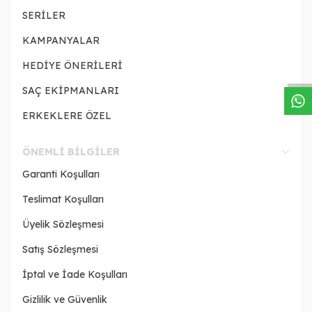
SERİLER
W
h
a
s
a
p
p
D
e
s
t
e
H
a
t
t
KAMPANYALAR
HEDİYE ÖNERİLERİ
SAÇ EKİPMANLARI
ERKEKLERE ÖZEL
ÖNEMLI BILGILER
Garanti Koşulları
Teslimat Koşulları
Üyelik Sözleşmesi
Satış Sözleşmesi
İptal ve İade Koşulları
Gizlilik ve Güvenlik