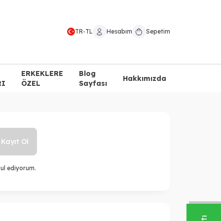
TR
-
TL
Hesabım
Sepetim
ERKEKLERE
Blog
Hakkımızda
RI
ÖZEL
Sayfası
Kayıt Ol
ul ediyorum.