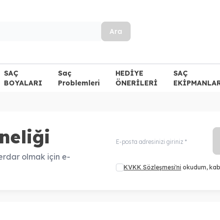
Ara
SAÇ
Saç
HEDİYE
SAÇ
BOYALARI
Problemleri
ÖNERİLERİ
EKİPMANLA
neliği
rdar olmak için e-
KVKK Sözleşmesi'ni
okudum, kab