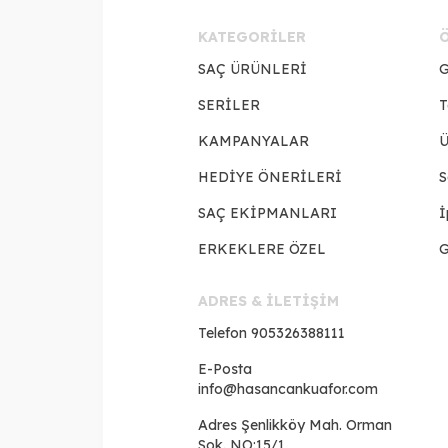
KATEGORILER
SAÇ ÜRÜNLERİ
G
SERİLER
T
KAMPANYALAR
Ü
HEDİYE ÖNERİLERİ
S
SAÇ EKİPMANLARI
İ
ERKEKLERE ÖZEL
G
ADRES & İLETİŞİM
Telefon
905326388111
E-Posta
info@hasancankuafor.com
Adres
Şenlikköy Mah. Orman
Sok. NO:15/1