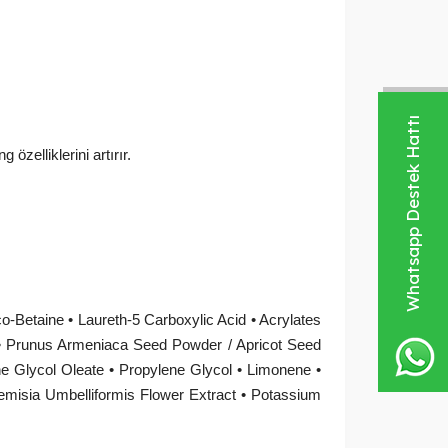
Whatsapp Destek Hattı
özelliklerini artırır.
o-Betaine • Laureth-5 Carboxylic Acid • Acrylates
 • Prunus Armeniaca Seed Powder / Apricot Seed
e Glycol Oleate • Propylene Glycol • Limonene •
 Artemisia Umbelliformis Flower Extract • Potassium