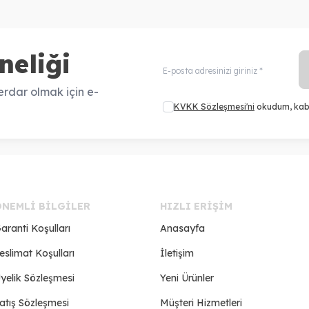
neliği
rdar olmak için e-
KVKK Sözleşmesi'ni
okudum, kab
ÖNEMLI BILGILER
HIZLI ERIŞIM
aranti Koşulları
Anasayfa
eslimat Koşulları
İletişim
yelik Sözleşmesi
Yeni Ürünler
atış Sözleşmesi
Müşteri Hizmetleri