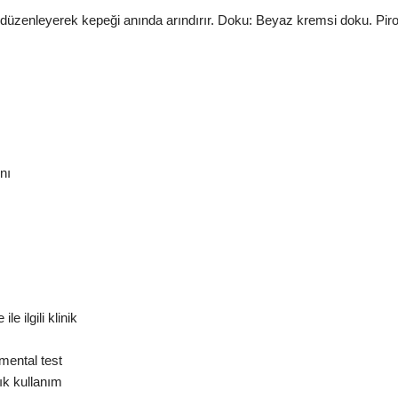
düzenleyerek kepeği anında arındırır. Doku: Beyaz kremsi doku. Pirokt
nı
e ilgili klinik
mental test
lık kullanım