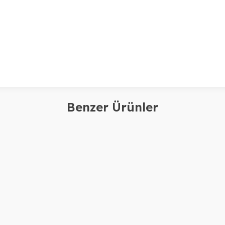
Benzer Ürünler
astase
Kerastase
ASTASE Symbiose Yoğun Kepek
Kerastase Symbiose Ruti
şıtı Hücresel Gece Serumu 90ml
Anti-Pelliculaire 250ml
4.000,00
TL
2.786,00
TL