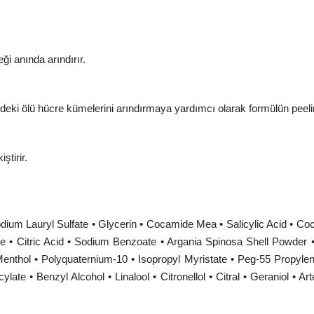
ği anında arındırır.
sindeki ölü hücre kümelerini arındırmaya yardımcı olarak formülün peeling 
ştirir.
dium Lauryl Sulfate • Glycerin • Cocamide Mea • Salicylic Acid • Coc
• Citric Acid • Sodium Benzoate • Argania Spinosa Shell Powder
enthol • Polyquaternium-10 • Isopropyl Myristate • Peg-55 Propylen
ylate • Benzyl Alcohol • Linalool • Citronellol • Citral • Geraniol •