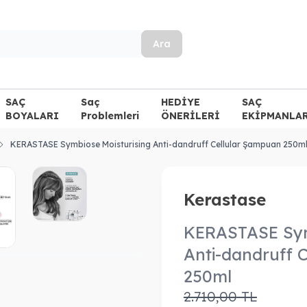
Ara
SAÇ
Saç
HEDİYE
SAÇ
BOYALARI
Problemleri
ÖNERİLERİ
EKİPMANLA
KERASTASE Symbiose Moisturising Anti-dandruff Cellular Şampuan 250m
Kerastase
KERASTASE Sym
Anti-dandruff 
250ml
2.710,00
TL