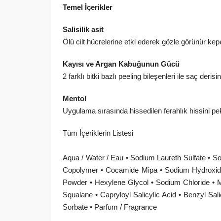
Temel İçerikler
Salisilik asit
Ölü cilt hücrelerine etki ederek gözle görünür kepe
Kayısı ve Argan Kabuğunun Gücü
2 farklı bitki bazlı peeling bileşenleri ile saç deri
Mentol
Uygulama sırasında hissedilen ferahlık hissini peki
Tüm İçeriklerin Listesi
Aqua / Water / Eau • Sodium Laureth Sulfate • So
Copolymer • Cocamide Mipa • Sodium Hydroxide 
Powder • Hexylene Glycol • Sodium Chloride • M
Squalane • Capryloyl Salicylic Acid • Benzyl Salic
Sorbate • Parfum / Fragrance