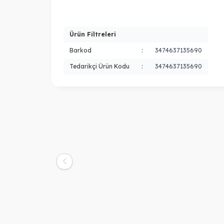
Ürün Filtreleri
Barkod
:
3474637135690
Tedarikçi Ürün Kodu
:
3474637135690
Kerastase
Ker
KERASTASE Symbiose Masque
KER
Intense Revitalising Saç Maskesi
Kar
4.000,00
TL
200ml
2.786,00
TL