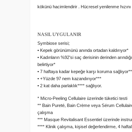
kökünü hacimlendirir . Hücresel yenilenme hızını 
NASIL UYGULANIR
Symbiose serisi;
• Kepek görünümünü anında ortadan kaldırıyor*
• Kadınların %92’si saç derisinin derinden arındığı
belirtiyor*
• 7 haftaya kadar kepeğe karşı koruma sağlıyor**
• +Yüzde 97 nem kazandırıyor***
• 2 kat daha parlaklık**** sağlıyor.
* Micro-Peeling Cellulaire üzerinde tüketici testi
** Bain Pureté, Bain Crème veya Sérum Cellulaire il
çalışma
*** Masque Revitalisant Essentiel üzerinde instru
**** Klinik çalışma, kişisel değerlendirme, 4 hafta