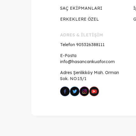
SAÇ EKİPMANLARI
İ
ERKEKLERE ÖZEL
G
ADRES & İLETİŞİM
Telefon
905326388111
E-Posta
info@hasancankuafor.com
Adres
Şenlikköy Mah. Orman
Sok. NO:15/1