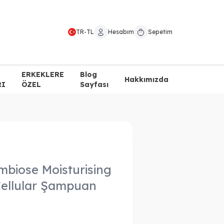
TR
-
TL
Hesabım
Sepetim
ERKEKLERE
Blog
Hakkımızda
RI
ÖZEL
Sayfası
l
biose Moisturising
Cellular Şampuan