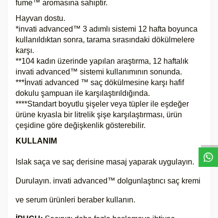
fume™ aromasına sahiptir.
Hayvan dostu.
*invati advanced™ 3 adımlı sistemi 12 hafta boyunca
kullanıldıktan sonra, tarama sırasındaki dökülmelere
karşı.
**104 kadın üzerinde yapılan araştırma, 12 haftalık
invati advanced™ sistemi kullanımının sonunda.
***İnvati advanced ™ saç dökülmesine karşı hafif
dokulu şampuan ile karşılaştırıldığında.
****Standart boyutlu şişeler veya tüpler ile eşdeğer
W
h
a
s
a
p
p
D
e
s
t
e
H
a
t
t
ürüne kıyasla bir litrelik şişe karşılaştırması, ürün
çeşidine göre değişkenlik gösterebilir.
KULLANIM
Islak saça ve saç derisine masaj yaparak uygulayın.
Durulayın. invati advanced™ dolgunlaştırıcı saç kremi
ve serum ürünleri beraber kullanın.