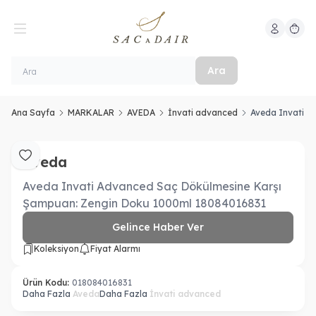
Hesabım
Sepeti
Ara
Ana Sayfa
MARKALAR
AVEDA
İnvati advanced
Aveda Invati A
Aveda
Favoriye Ekle
Aveda Invati Advanced Saç Dökülmesine Karşı
Şampuan: Zengin Doku 1000ml 18084016831
Gelince Haber Ver
Koleksiyon
Fiyat Alarmı
Ürün Kodu:
018084016831
Daha Fazla
Aveda
Daha Fazla
İnvati advanced