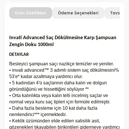
Ürün Özellikleri
Ödeme Seçenekleri
Tavsiye 
Invati Advanced Saç Dökülmesine Karşı Şampuan
Zengin Doku 1000ml
DETAYLAR
Besleyici şampuan saçı nazikçe temizler ve yeniler.
• invati advanced™ 3 adımlı sistem saç dökülmesini%
53'e* kadar azaltmaya yardımcı olur.
• 5 kadından 4'ü saçlarının daha kalın ve dolgun
göründüğünü ve hissettiğini söylüyor **
• Orta kalınlıkta veya kalın telli incelmiş saçlar ve
normal veya kuru saç tipleri için formüle edilmiştir.
• Daha fazla besleme için 10 kat daha fazla
nemlendirici*** içermektedir.
• Keklik üzümünden elde edilen salisilik asit,
gözenekleri tıkayabilen birikintileri gidermeye yardımcı