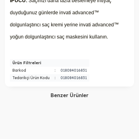
İPUCU:
Saçınızı daha fazla beslemeye ihtiyaç
duyduğunuz günlerde invati advanced™
dolgunlaştırıcı saç kremi yerine invati advanced™
yoğun dolgunlaştırıcı saç maskesini kullanın.
Ürün Filtreleri
Barkod
:
018084016831
Tedarikçi Ürün Kodu
:
018084016831
Benzer Ürünler
Aveda
Aveda
Aveda Invati Advanced
Aveda Invati Advanced
Saç Dökülmesine Karşı
Saç Dökülmesine Karşı
Şampuan: Zengin Doku
1.700,00
TL
Şampuan: Zengin Doku
1.700,00
TL
200ml
200ml