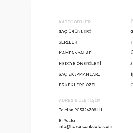
KATEGORILER
SAÇ ÜRÜNLERİ
G
SERİLER
T
KAMPANYALAR
Ü
HEDİYE ÖNERİLERİ
S
SAÇ EKİPMANLARI
İ
ERKEKLERE ÖZEL
G
ADRES & İLETİŞİM
Telefon
905326388111
E-Posta
info@hasancankuafor.com