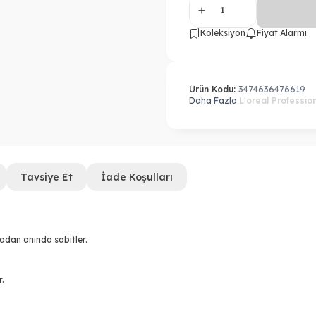
Koleksiyon
Fiyat Alarmı
Ürün Kodu:
3474636476619
Daha Fazla
L'oreal Professio
Tavsiye Et
İade Koşulları
adan anında sabitler.
r.