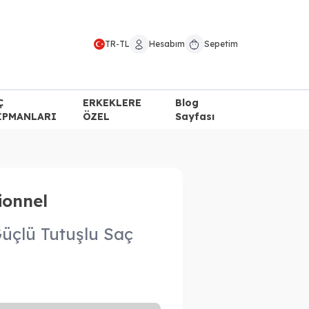
TR
-
TL
Hesabım
Sepetim
Ç
ERKEKLERE
Blog
İPMANLARI
ÖZEL
Sayfası
ionnel
Güçlü Tutuşlu Saç