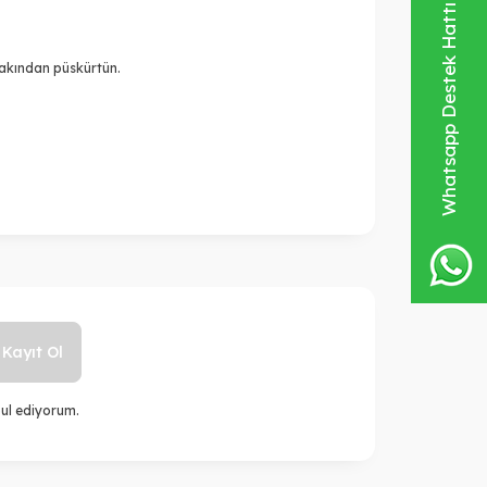
Whatsapp Destek Hattı
yakından püskürtün.
Kayıt Ol
ul ediyorum.