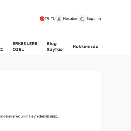
TR
-
TL
Hesabım
Sepetim
ERKEKLERE
Blog
Hakkımızda
RI
ÖZEL
Sayfası
nceleyerek ürün keşfedebilirsiniz.