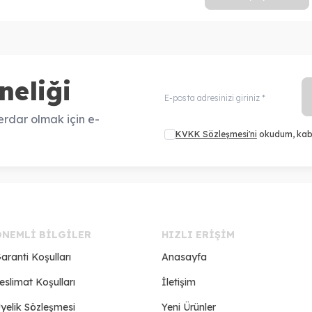
neliği
rdar olmak için e-
KVKK Sözleşmesi'ni
okudum, kab
ÖNEMLI BILGILER
HIZLI ERIŞIM
aranti Koşulları
Anasayfa
eslimat Koşulları
İletişim
yelik Sözleşmesi
Yeni Ürünler