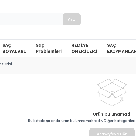
Ara
SAÇ
Saç
HEDİYE
SAÇ
BOYALARI
Problemleri
ÖNERİLERİ
EKİPMANLA
 Serisi
Ürün bulunamadı
Bu listede şu anda ürün bulunmamaktadır. Diğer kategorileri i
Anasayfaya Dön