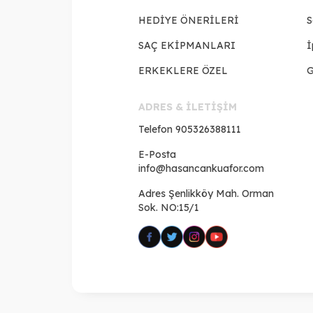
HEDİYE ÖNERİLERİ
S
SAÇ EKİPMANLARI
İ
ERKEKLERE ÖZEL
G
ADRES & İLETİŞİM
Telefon
905326388111
E-Posta
info@hasancankuafor.com
Adres
Şenlikköy Mah. Orman
Sok. NO:15/1