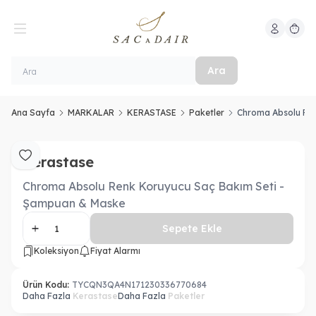
Hesabım
Sepeti
Ara
Ana Sayfa
MARKALAR
KERASTASE
Paketler
Chroma Absolu Ren
Kerastase
Favoriye Ekle
Chroma Absolu Renk Koruyucu Saç Bakım Seti -
Şampuan & Maske
Sepete Ekle
Koleksiyon
Fiyat Alarmı
Ürün Kodu:
TYCQN3QA4N171230336770684
Daha Fazla
Kerastase
Daha Fazla
Paketler