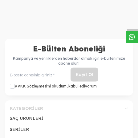
Şampuan+Maske+Serum
Parlaklık Veren Ikili Saç
7.017,20
TL
5.282,00
TL
Bakım Seti
W
h
a
s
a
p
p
D
e
s
t
e
H
a
t
t
E-Bülten Aboneliği
Kampanya ve yeniliklerden haberdar olmak için e-bültenimize
abone olun!
Kayıt Ol
KVKK Sözleşmesi'ni
okudum, kabul ediyorum.
KATEGORILER
SAÇ ÜRÜNLERİ
SERİLER