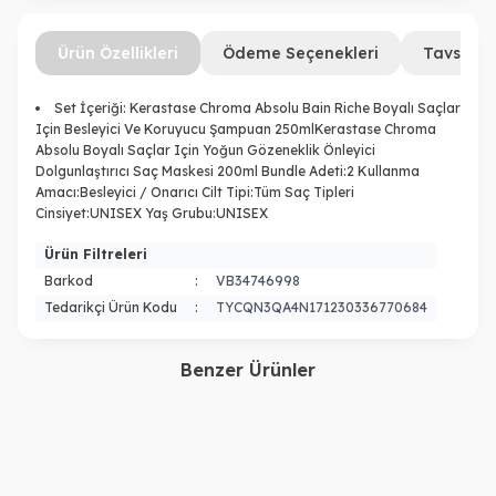
Ürün Özellikleri
Ödeme Seçenekleri
Tavsiye 
Set İçeriği: Kerastase Chroma Absolu Bain Riche Boyalı Saçlar
Için Besleyici Ve Koruyucu Şampuan 250mlKerastase Chroma
Absolu Boyalı Saçlar Için Yoğun Gözeneklik Önleyici
Dolgunlaştırıcı Saç Maskesi 200ml Bundle Adeti:2 Kullanma
Amacı:Besleyici / Onarıcı Cilt Tipi:Tüm Saç Tipleri
Cinsiyet:UNISEX Yaş Grubu:UNISEX
Ürün Filtreleri
Barkod
:
VB34746998
Tedarikçi Ürün Kodu
:
TYCQN3QA4N171230336770684
Benzer Ürünler
Kerastase
Kerastase
Therapiste Aşırı Yıpranmış
Elixir & Ciment Thermiq
Saçlar Için
Isıya Karşı Koruyan &
9.260,00
TL
6.850,00
TL