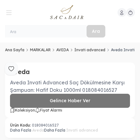
Hesabım
Sepeti
Ara
Ana Sayfa
MARKALAR
AVEDA
İnvati advanced
Aveda Invati A
Aveda
Favoriye Ekle
Aveda Invati Advanced Saç Dökülmesine Karşı
Şampuan: Hafif Doku 1000ml 018084016527
Gelince Haber Ver
Koleksiyon
Fiyat Alarmı
Ürün Kodu:
018084016527
Daha Fazla
Aveda
Daha Fazla
İnvati advanced