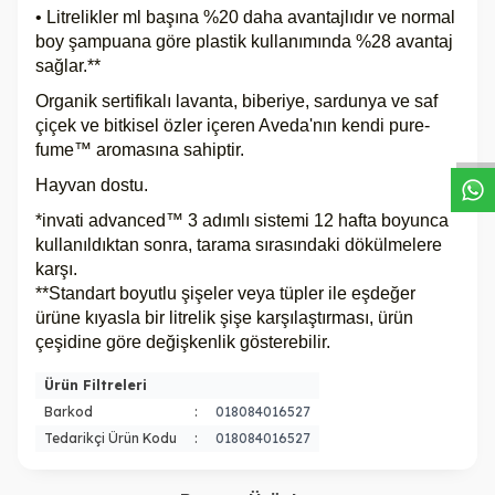
• Litrelikler ml başına %20 daha avantajlıdır ve normal
boy şampuana göre plastik kullanımında %28 avantaj
sağlar.**
W
h
a
s
a
p
p
D
e
s
t
e
H
a
t
t
Organik sertifikalı lavanta, biberiye, sardunya ve saf
çiçek ve bitkisel özler içeren Aveda'nın kendi pure-
fume™ aromasına sahiptir.
Hayvan dostu.
*invati advanced™ 3 adımlı sistemi 12 hafta boyunca
kullanıldıktan sonra, tarama sırasındaki dökülmelere
karşı.
**Standart boyutlu şişeler veya tüpler ile eşdeğer
ürüne kıyasla bir litrelik şişe karşılaştırması, ürün
çeşidine göre değişkenlik gösterebilir.
Ürün Filtreleri
Barkod
:
018084016527
Tedarikçi Ürün Kodu
:
018084016527