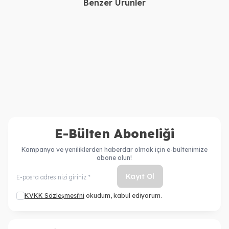
Benzer Ürünler
Aveda
Aveda
Aveda Invati Advanced
Aveda Invati Advanced
Saç Dökülmesine Karşı
Saç Dökülmesine Karşı
Şampuan: Zengin Doku
1.700,00
TL
Şampuan: Zengin Doku
1.700,00
TL
200ml
200ml
E-Bülten Aboneliği
Kampanya ve yeniliklerden haberdar olmak için e-bültenimize
abone olun!
Kayıt Ol
KVKK Sözleşmesi'ni
okudum, kabul ediyorum.