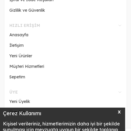
Gizlilik ve Güvenlik
HIZLI ERIŞIM
Anasayfa
İletişim
Yeni Ürünler
Müşteri Hizmetleri
Sepetim
ÜYE
Yeni Üyelik
Üye Girişi
X
Çerez Kullanımı
Kişisel verileriniz, hizmetlerimizin daha iyi bir şekilde
ADRES & İLETİŞİM
sunulması için mevzuata uygun bir şekilde toplanıp