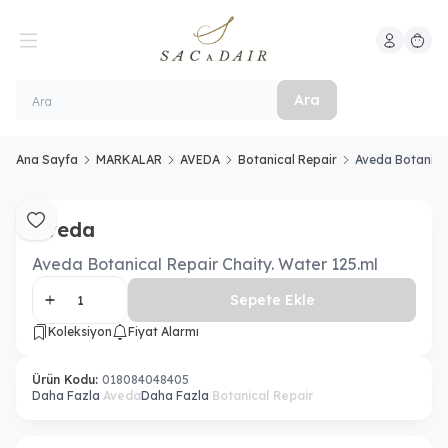
Hesabım
Sepeti
Ara
Ana Sayfa
MARKALAR
AVEDA
Botanical Repair
Aveda Botanical
Aveda
Favoriye Ekle
Aveda Botanical Repair Chaity. Water 125.ml
Sepete Ekle
Koleksiyon
Fiyat Alarmı
Ürün Kodu:
018084048405
Daha Fazla
Aveda
Daha Fazla
Botanical Repair