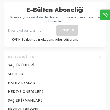
E-Bülten Aboneliği
Kampanya ve yeniliklerden haberdar olmak için e-bültenimize
abone olun!
Kayıt Ol
KVKK Sözleşmesi'ni
okudum, kabul ediyorum.
KATEGORILER
SAÇ ÜRÜNLERİ
SERİLER
KAMPANYALAR
HEDİYE ÖNERİLERİ
SAÇ EKİPMANLARI
ERKEKLERE ÖZEL