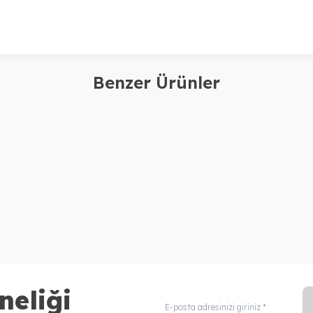
Benzer Ürünler
eda
da Invati Advanced Saç
ülmesine Karşı Şampuan: Zengin
ku 200ml
1.700,00
TL
neliği