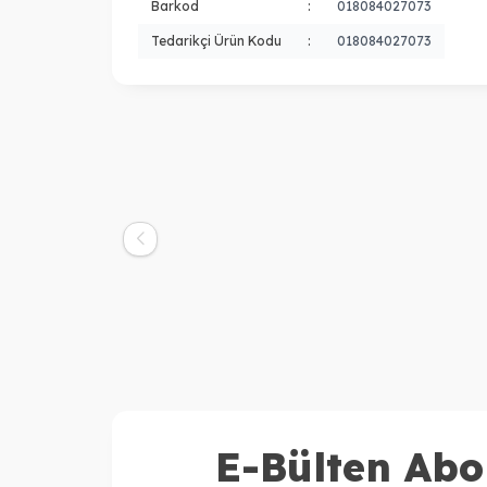
Barkod
:
018084027073
Tedarikçi Ürün Kodu
:
018084027073
Aveda
Av
Aveda Invati Advanced Saç
Ave
Dökülmesine Karşı Şampuan: Zengin
Dök
Doku 200ml
1.700,00
TL
Do
E-Bülten Abo