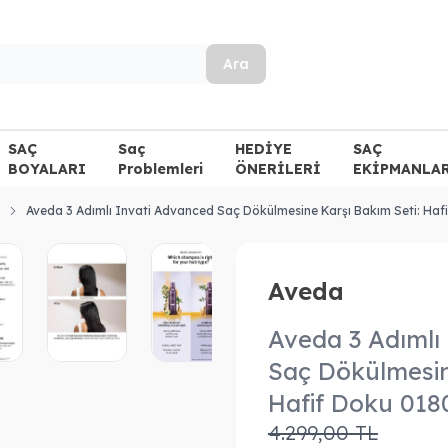
Ara
SAÇ
Saç
HEDİYE
SAÇ
BOYALARI
Problemleri
ÖNERİLERİ
EKİPMANLA
Aveda 3 Adımlı Invati Advanced Saç Dökülmesine Karşı Bakım Seti: Ha
Aveda
Aveda 3 Adımlı
Saç Dökülmesin
Hafif Doku 01
4.299,00
TL