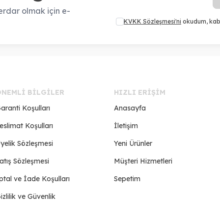
rdar olmak için e-
KVKK Sözleşmesi'ni
okudum, kab
ÖNEMLI BILGILER
HIZLI ERIŞIM
aranti Koşulları
Anasayfa
eslimat Koşulları
İletişim
yelik Sözleşmesi
Yeni Ürünler
atış Sözleşmesi
Müşteri Hizmetleri
ptal ve İade Koşulları
Sepetim
izlilik ve Güvenlik