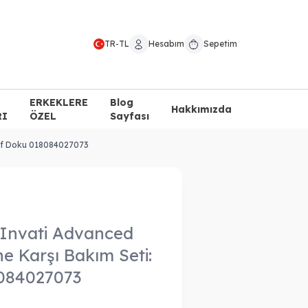
TR
-
TL
Hesabım
Sepetim
ERKEKLERE
Blog
Hakkımızda
RI
ÖZEL
Sayfası
fif Doku 018084027073
 Invati Advanced
e Karşı Bakım Seti:
8084027073