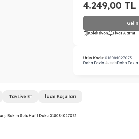
4.249,00
TL
Gelin
Koleksiyon
Fiyat Alarmı
Ürün Kodu:
018084027073
Daha Fazla
Aveda
Daha Fazla
Tavsiye Et
İade Koşulları
arşı Bakım Seti: Hafif Doku 018084027073